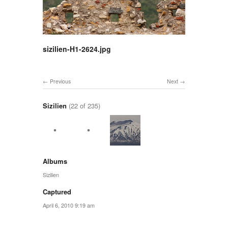
sizilien-H1-2624.jpg
Previous
Next
Sizilien
(22 of 235)
Albums
Sizilien
Captured
April 6, 2010 9:19 am