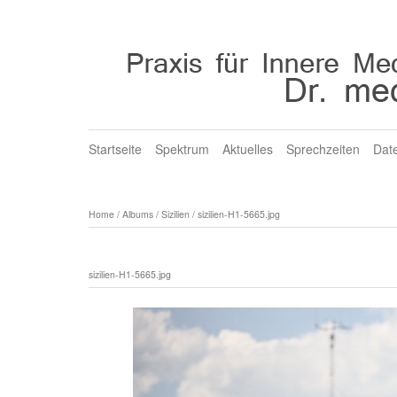
Startseite
Spektrum
Aktuelles
Sprechzeiten
Dat
Home
/
Albums
/
Sizilien
/
sizilien-H1-5665.jpg
sizilien-H1-5665.jpg